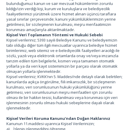
bulunduğumuz kanun ve sair mevzuat hükümlerinin zorunlu
kıldığı/izin verdiği kişi, kurum ve kuruluşlara ve belediyecilik
faaliyetlerimizi yürütmek üzere hizmet alınan üçüncü taraflara
yasal sınırlar çerçevesinde; kanuni yükümlülüklerimizin yerine
getirilmesi, bir sözleşmenin kurulması, meşru menfaatimizin
korunması amaçlarıyla aktarılmaktadır.
Kişisel Veri Toplamanın Yöntemi ve Hukuki Sebebi
Kişisel verileriniz; 5393 sayılı Belediye Kanunu ve belediyemizin
tabi olduğu diğer tüm ilgili mevzuatlar uyarınca belediye hizmet
birimlerimiz, web sitemiz ve e-belediyecilik faaliyetleri aracılığı ile
sözlü, yazılı veya elektronik ortamlarda onay ve/veya imzanızla
tanzim edilen tüm belgelerle, kısmen veya tamamen otomatik
yollarla ya da veri kayıt sistemimizin bir parçası olarak otomatik
olmayan yollarla işlenmektedir.
Kişisel verileriniz; KVKK’nın 5. Maddesi’nde detaylı olarak belirtilen;
kanunlarda açıkça öngörülme, fiili imkansızlık, bir sözleşmenin
kurulması, veri sorumlusunun hukuki yükümlülüğünü yerine
getirmesi, veri sorumlusunun meşru menfaatleri için zorunlu
olması ile bir hakkın tesisi, kullanılması veya korunması için veri
işlenmesinin zorunlu olması hukuki sebeplerine dayalı olarak
işlenmektedir.
Kişisel Verileri Koruma Kanunu’ndan Doğan Haklarınız
Kanunun 11.maddesi uyarınca Kişisel Verilerinizin;
a)
İşlenip işlenmediğini öğrenme