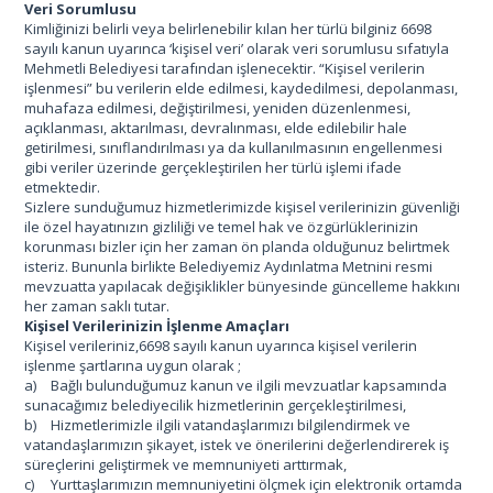
Veri Sorumlusu
Kimliğinizi belirli veya belirlenebilir kılan her türlü bilginiz 6698
sayılı kanun uyarınca ‘kişisel veri’ olarak veri sorumlusu sıfatıyla
Mehmetli Belediyesi tarafından işlenecektir. “Kişisel verilerin
işlenmesi” bu verilerin elde edilmesi, kaydedilmesi, depolanması,
muhafaza edilmesi, değiştirilmesi, yeniden düzenlenmesi,
açıklanması, aktarılması, devralınması, elde edilebilir hale
getirilmesi, sınıflandırılması ya da kullanılmasının engellenmesi
gibi veriler üzerinde gerçekleştirilen her türlü işlemi ifade
etmektedir.
Sizlere sunduğumuz hizmetlerimizde kişisel verilerinizin güvenliği
ile özel hayatınızın gizliliği ve temel hak ve özgürlüklerinizin
korunması bizler için her zaman ön planda olduğunuz belirtmek
isteriz. Bununla birlikte Belediyemiz Aydınlatma Metnini resmi
mevzuatta yapılacak değişiklikler bünyesinde güncelleme hakkını
her zaman saklı tutar.
Kişisel Verilerinizin İşlenme Amaçları
Kişisel verileriniz,6698 sayılı kanun uyarınca kişisel verilerin
işlenme şartlarına uygun olarak ;
a)
Bağlı bulunduğumuz kanun ve ilgili mevzuatlar kapsamında
sunacağımız belediyecilik hizmetlerinin gerçekleştirilmesi,
b)
Hizmetlerimizle ilgili vatandaşlarımızı bilgilendirmek ve
vatandaşlarımızın şikayet, istek ve önerilerini değerlendirerek iş
süreçlerini geliştirmek ve memnuniyeti arttırmak,
c)
Yurttaşlarımızın memnuniyetini ölçmek için elektronik ortamda