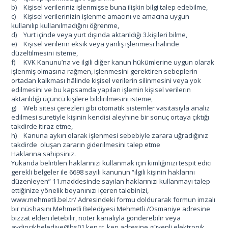
b)
Kişisel verileriniz işlenmişse buna ilişkin bilgi talep edebilme,
c)
Kişisel verilerinizin işlenme amacını ve amacına uygun
kullanılıp kullanılmadığını öğrenme,
d)
Yurt içinde veya yurt dışında aktarıldığı 3.kişileri bilme,
e)
Kişisel verilerin eksik veya yanlış işlenmesi halinde
düzeltilmesini isteme,
f)
KVK Kanunu’na ve ilgili diğer kanun hükümlerine uygun olarak
işlenmiş olmasına rağmen, işlenmesini gerektiren sebeplerin
ortadan kalkması hâlinde kişisel verilerin silinmesini veya yok
edilmesini ve bu kapsamda yapılan işlemin kişisel verilerin
aktarıldığı üçüncü kişilere bildirilmesini isteme,
g)
Web sitesi çerezleri gibi otomatik sistemler vasıtasıyla analiz
edilmesi suretiyle kişinin kendisi aleyhine bir sonuç ortaya çıktığı
takdirde itiraz etme,
h)
Kanuna aykırı olarak işlenmesi sebebiyle zarara uğradığınız
takdirde oluşan zararın giderilmesini talep etme
Haklarına sahipsiniz.
Yukarıda belirtilen haklarınızı kullanmak için kimliğinizi tespit edici
gerekli belgeler ile 6698 sayılı kanunun “ilgili kişinin haklarını
düzenleyen” 11.maddesinde sayılan haklarınızı kullanmayı talep
ettiğinize yönelik beyanınızı içeren talebinizi,
www.mehmetli.bel.tr/ Adresindeki formu doldurarak formun imzalı
bir nüshasını Mehmetli Belediyesi Mehmetli /Osmaniye adresine
bizzat elden iletebilir, noter kanalıyla gönderebilir veya
aydincikbelediye@hs01.kep.tr kep adresine güvenli elektronik