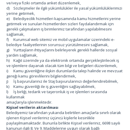
ve/veya fiziki ortamda anket düzenlemek,
d)
Sözleşmeler ile ilgili yükümlülükler ile yasal yükümlülüklerimizi
yerine getirmek,
e)
Belediyecilik hizmetleri kapsamında kamu hizmetlerini yerine
getirmek ve sunulan hizmetlerden sizleri faydalandırmak için
gerekli çalışmaların iş birimlerimiz tarafından yapılabilmesini
sağlamak,
f)
Kurumsal web sitemiz ve mobil uygulamalar üzerindeki e-
belediye faaliyetlerinin sorunsuz yürütülmesini sağlamak,
g)
Yurttaşların ihtiyaçlarını belirleyerek gerekli hallerde sosyal
yardım sağlamak,
h)
Kağıt üzerinde ya da elektronik ortamda gerçekleştirilecek iş
ve işlemlere dayanak olacak tüm bilgi ve belgeleri düzenlemek,
i)
Kamu güvenliğine ilişkin durumlarda talep halinde ve mevzuat
gereği kamu görevlilerini bilgilendirmek,
j)
İş başvurularınız ile Staj başvurularınızı değerlendirebilmek,
k)
Kamu güvenliği ile iş güvenliğini sağlayabilmek,
l)
İş birliği, tedarik ve taşeronluk iş ve işlemleri sırasında
kullanmak
amaçlarıyla işlenmektedir.
Kişisel verilerin aktarılması
Belediyemiz tarafından yukarıda belirtilen amaçlarla sınırlı olarak
işlenen Kişisel verileriniz üçüncü kişilerle kesinlikle
paylaşılmamaktadır. Bununla birlikte Kişisel verileriniz, 6698 sayılı
kanunun ilgili 8. Ve 9. Maddelerine uygun olarak bağlı